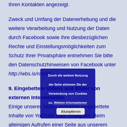
Ihren Kontakten angezeigt.
Zweck und Umfang der Datenerhebung und die
weitere Verarbeitung und Nutzung der Daten
durch Facebook sowie Ihre diesbezüglichen
Rechte und Einstellungsmöglichkeiten zum
Schutz Ihrer Privatsphäre entnehmen Sie bitte
den Datenschutzhinweisen von Facebook unter
http://wbs.is/rom91
.
Durch die weitere Nutzung
der Seite stimmen Sie der
9.
Eingebettete Videos und Bilder von
Verwendung von Cookies
externen Internetseiten
zu.
Weitere Informationen
Einige unserer Seiten enthalten eingebettete
Akzeptieren
Inhalte von YouTube oder Instagram. Beim
alleinigen Aufrufen einer Seite aus unserem