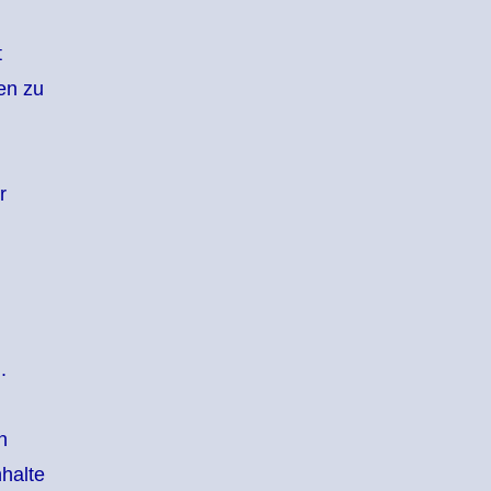
t
en zu
r
.
n
halte