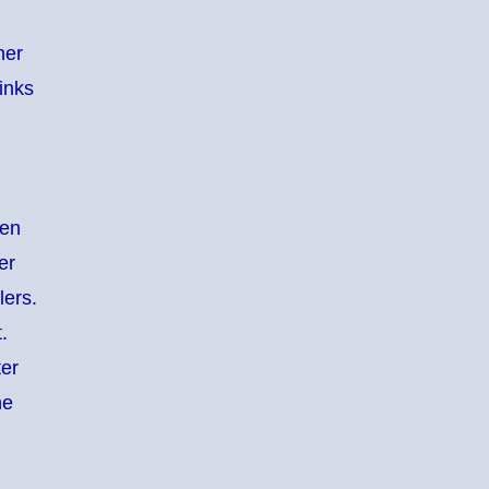
ner
inks
hen
er
lers.
.
ter
ne