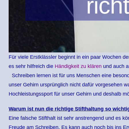
rich
Für viele Erstklässler beginnt in ein paar Wochen d
es sehr hilfreich die
Händigkeit zu klären
und auch auf
Schreiben lernen ist für uns Menschen eine besonder
unser Gehirn ursprünglich nicht dafür vorgesehen war
Hochleistungssport für unser Gehirn und deshalb mö
Warum ist nun die richtige Stifthaltung so wich
Eine falsche Stifthalt ist sehr anstrengend und es 
Freude am Schreiben. Es kann auch noch bis ins 